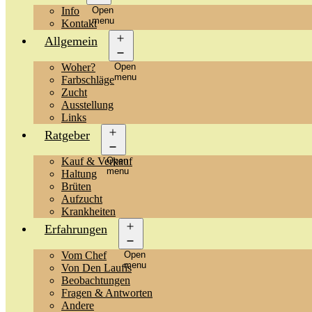
Info
Open
menu
Kontakt
Allgemein
Woher?
Open
menu
Farbschläge
Zucht
Ausstellung
Links
Ratgeber
Kauf & Verkauf
Open
menu
Haltung
Brüten
Aufzucht
Krankheiten
Erfahrungen
Vom Chef
Open
menu
Von Den Laufis
Beobachtungen
Fragen & Antworten
Andere