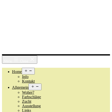
Menu
Close
Open
Home
menu
Info
Kontakt
Open
Allgemein
menu
Woher?
Farbschläge
Zucht
Ausstellung
Links