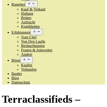
Open
Ratgeber
menu
Kauf & Verkauf
Haltung
Brüten
Aufzucht
Krankheiten
Open
Erfahrungen
menu
Vom Chef
Von Den Laufis
Beobachtungen
Fragen & Antworten
Andere
Open
Börse
menu
Kaufen
Verkaufen
Bastler
Blog
Datenschutz
Terraclassifieds –